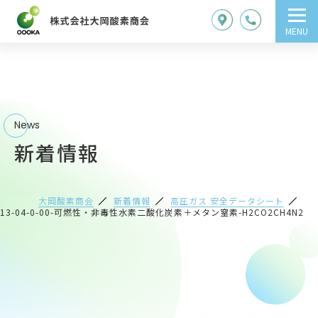
MENU
News
新着情報
大岡酸素商会
新着情報
高圧ガス 安全データシート
113-04-0-00-可燃性・非毒性水素二酸化炭素＋メタン窒素-H2CO2CH4N2