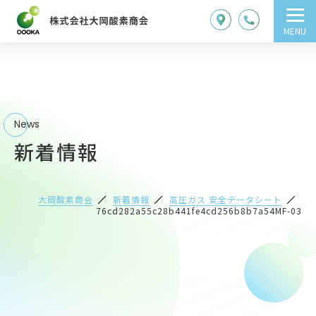
MENU
News
新着情報
大岡酸素商会
新着情報
高圧ガス 安全データシート
76cd282a55c28b441fe4cd256b8b7a54MF-03