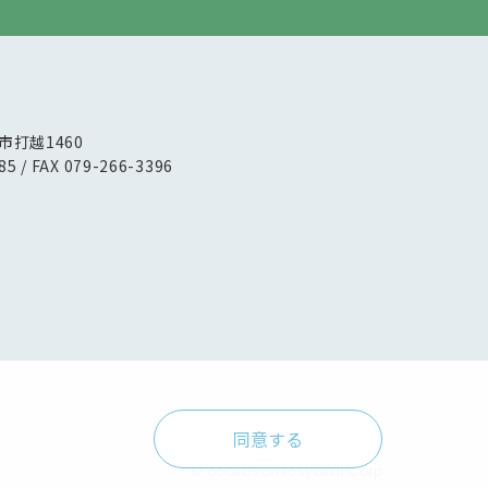
路市打越1460
85 / FAX 079-266-3396
同意する
© oookasansosyokai Corp