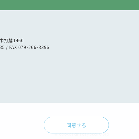
路市打越1460
85 / FAX 079-266-3396
同意する
© oookasansosyokai Corp