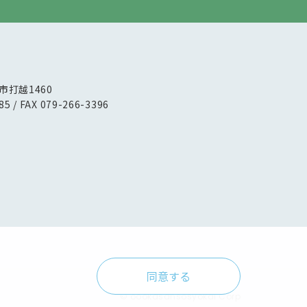
路市打越1460
85 / FAX 079-266-3396
同意する
© oookasansosyokai Corp