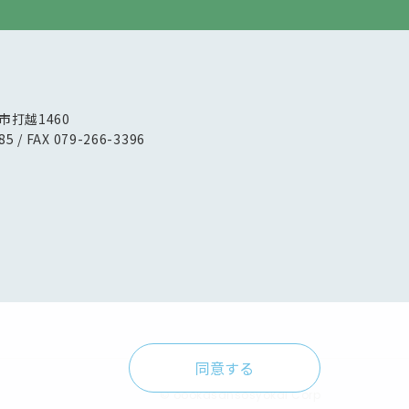
路市打越1460
85 / FAX 079-266-3396
同意する
© oookasansosyokai Corp