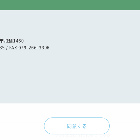
路市打越1460
85 / FAX 079-266-3396
同意する
© oookasansosyokai Corp