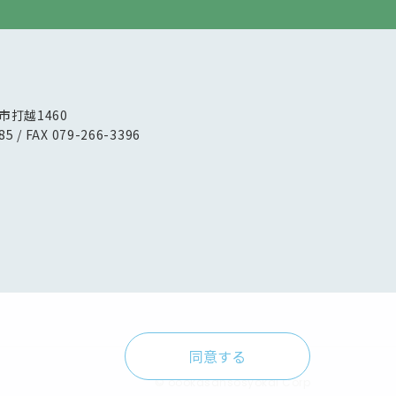
路市打越1460
85 / FAX 079-266-3396
同意する
© oookasansosyokai Corp