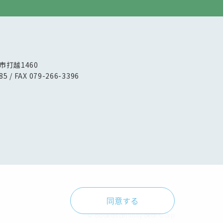
路市打越1460
85 / FAX 079-266-3396
同意する
© oookasansosyokai Corp