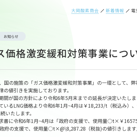
大岡酸素商会
新着情報
電
お知らせ
ス価格激変緩和対策事業につ
り、国の施策の「ガス価格激変緩和対策事業」の一環として、弊
律の値引きを実施しております。
間が国の方針により令和6年5月末までの延長が決定いたしま
いるLNG価格より令和6年1月~4月は￥18,233/t（税込み）、令
継続いたします。
書に令和6年1月~4月は「政府の支援で、使用量○t×￥16575
政府の支援で、使用量○t×@\8,287.28（税抜)の値引きし