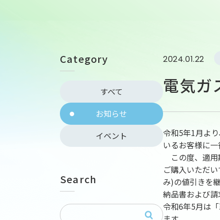
Category
2024.01.22
電気ガ
すべて
お知らせ
令和5年1月よ
イベント
いるお客様に一
この度、適用期
ご購入いただいて
Search
み)の値引きを
納品書および請求
令和6年5月は「
ます。