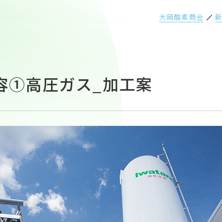
大岡酸素商会
容①高圧ガス_加工案